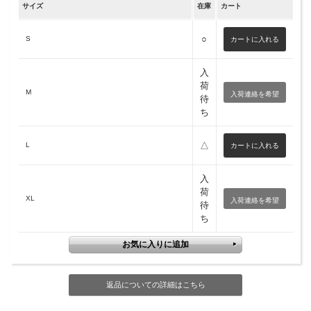
サイズ
在庫
カート
○
S
入
荷
M
入荷連絡を希望
待
ち
△
L
入
荷
XL
入荷連絡を希望
待
ち
返品についての詳細はこちら