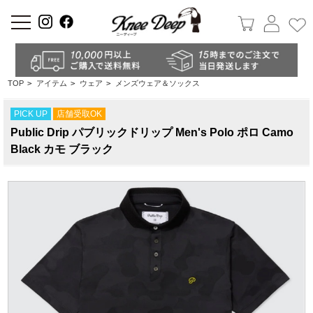
a
TOP
>
アイテム
>
ウェア
>
メンズウェア＆ソックス
PICK UP
店舗受取OK
Public Drip パブリックドリップ Men's Polo ポロ Camo
Black カモ ブラック