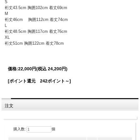
S
裄丈43.5cm 胸囲102cm 着丈69cm
M
裄丈46cm 胸囲112cm 着丈74cm
L
裄丈48.5cm 胸囲117cm 着丈76cm
XL
裄丈51cm 胸囲122cm 着丈78cm
価格:
22,000円
(税込 24,200円)
[ポイント還元 242ポイント～]
注文
購入数:
個