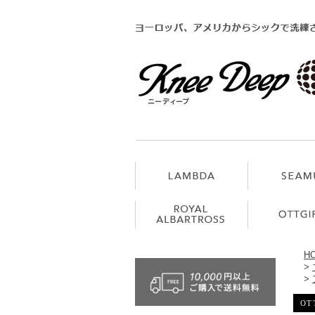
H
>
>
OTT