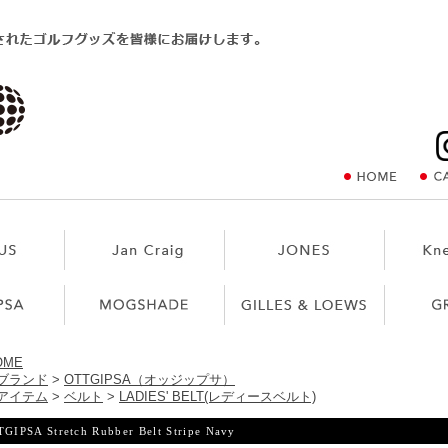
OME
ブランド
>
OTTGIPSA（オッジップサ）
アイテム
>
ベルト
>
LADIES' BELT(レディースベルト)
GIPSA Stretch Rubber Belt Stripe Navy