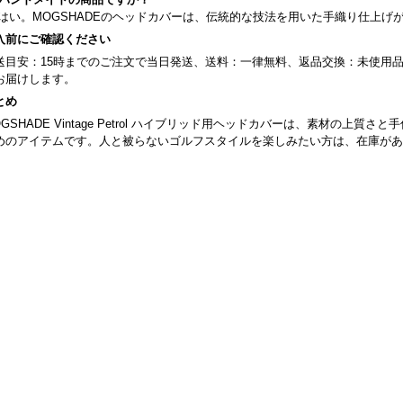
. はい。MOGSHADEのヘッドカバーは、伝統的な技法を用いた手織り仕上げ
入前にご確認ください
送目安：15時までのご注文で当日発送、送料：一律無料、返品交換：未使用
お届けします。
とめ
OGSHADE Vintage Petrol ハイブリッド用ヘッドカバーは、素材の上
めのアイテムです。人と被らないゴルフスタイルを楽しみたい方は、在庫があ