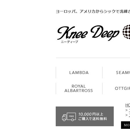
H
>
>
MO