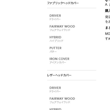
A
購
発
を
ま
M
す