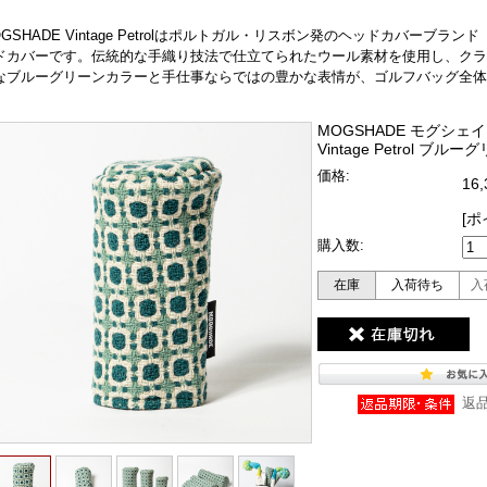
OGSHADE Vintage Petrolはポルトガル・リスボン発のヘッドカバー
ドカバーです。伝統的な手織り技法で仕立てられたウール素材を使用し、クラ
なブルーグリーンカラーと手仕事ならではの豊かな表情が、ゴルフバッグ全体
MOGSHADE モグシェイド
Vintage Petrol ブル
価格:
16
[ポ
購入数:
在庫
入荷待ち
入
返