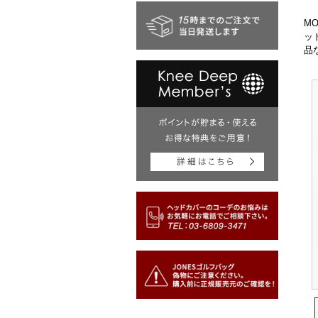
M
ッ
品