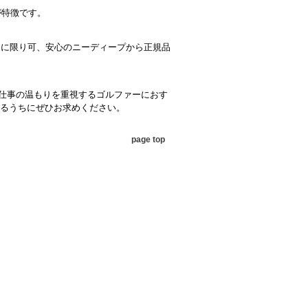
が特徴です。
品に限り可、安心のニーディープから正規品
質さと手仕事の温もりを重視するゴルファーにおす
るうちにぜひお求めください。
page top