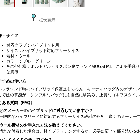
拡大表示
様・サイズ
対応クラブ：ハイブリッド用
サイズ：ハイブリッド対応フリーサイズ
素材：ウール
カラー：ブルーグリーン
その他仕様：ポルトガル・リスボン発ブランドMOGSHADEによる手織
な質感
すすめの使い方
ルフラウンド時のハイブリッド保護はもちろん、キャディバッグ内のデザイン
らではの質感が、シンプルなバッグにも自然に馴染み、上質なゴルフスタイル
くある質問（FAQ）
. どのメーカーのハイブリッドに対応していますか？
. 一般的なハイブリッドに対応するフリーサイズ設計のため、多くのメーカー
. ウール素材のお手入れ方法を教えてください。
. 汚れが付着した場合は、軽くブラッシングするか、必要に応じて部分洗いを
. ハンドメイドの商品ですか？