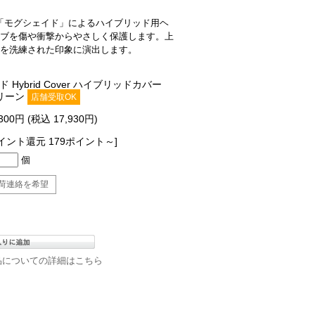
ブランド「モグシェイド」によるハイブリッド用ヘ
ブを傷や衝撃からやさしく保護します。上
を洗練された印象に演出します。
 Hybrid Cover ハイブリッドカバー
ーグリーン
店舗受取OK
,300円 (税込 17,930円)
イント還元 179ポイント～]
個
荷連絡を希望
品についての詳細はこちら