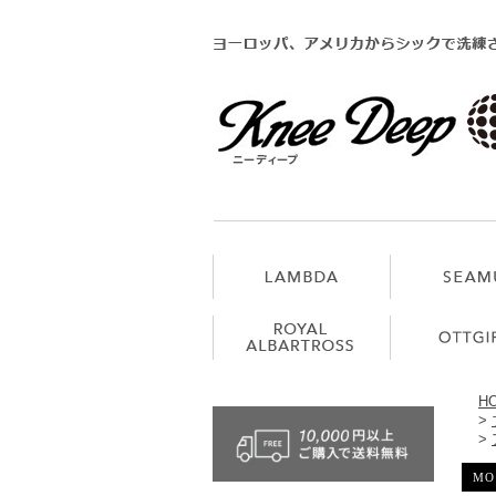
H
>
>
MO