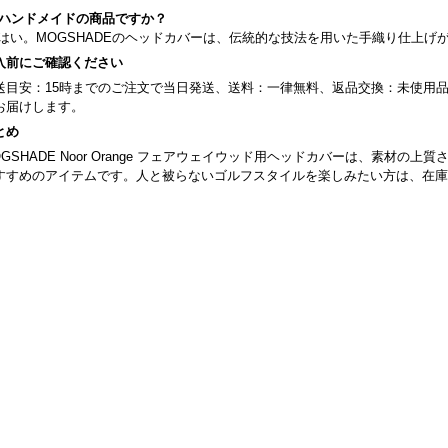
. ハンドメイドの商品ですか？
. はい。MOGSHADEのヘッドカバーは、伝統的な技法を用いた手織り仕上げ
入前にご確認ください
送目安：15時までのご注文で当日発送、送料：一律無料、返品交換：未使用
お届けします。
とめ
OGSHADE Noor Orange フェアウェイウッド用ヘッドカバーは、素材
すすめのアイテムです。人と被らないゴルフスタイルを楽しみたい方は、在庫