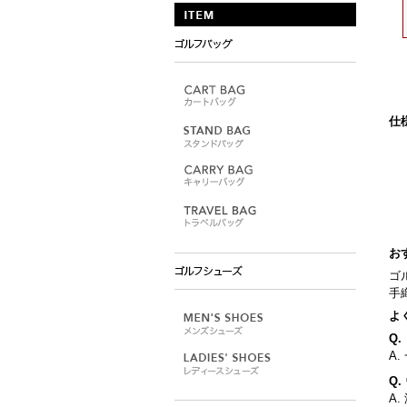
仕
お
ゴ
手
よ
Q
A
Q
A