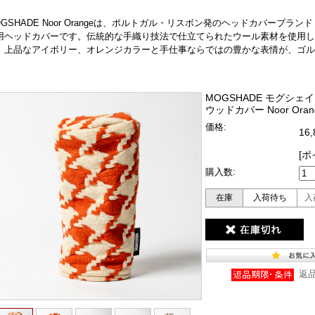
OGSHADE Noor Orangeは、ポルトガル・リスボン発のヘッドカバーブ
用ヘッドカバーです。伝統的な手織り技法で仕立てられたウール素材を使用し
。上品なアイボリー、オレンジカラーと手仕事ならではの豊かな表情が、ゴル
。
MOGSHADE モグシェイド 
ウッドカバー Noor Ora
価格:
16
[ポ
購入数:
在庫
入荷待ち
入
返