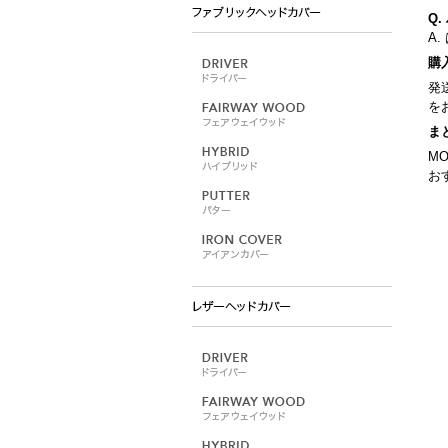
Q
A
購
発
を
ま
M
お