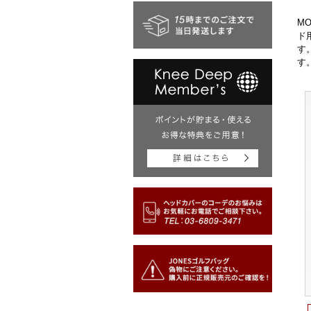
M
ド
す
す