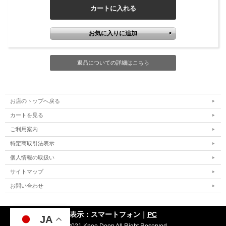
返品についての詳細はこちら
お店のトップへ戻る
カートを見る
ご利用案内
特定商取引法表示
個人情報の取扱い
サイトマップ
お問い合わせ
表示：スマートフォン｜
PC
JA
JA
(C) 2021 Knee Deep All Right Reserved.