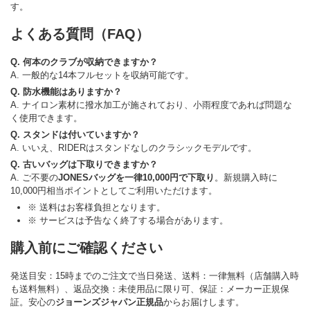
す。
よくある質問（FAQ）
Q. 何本のクラブが収納できますか？
A. 一般的な14本フルセットを収納可能です。
Q. 防水機能はありますか？
A. ナイロン素材に撥水加工が施されており、小雨程度であれば問題な
く使用できます。
Q. スタンドは付いていますか？
A. いいえ、RIDERはスタンドなしのクラシックモデルです。
Q. 古いバッグは下取りできますか？
A. ご不要の
JONESバッグを一律10,000円で下取り
。新規購入時に
10,000円相当ポイントとしてご利用いただけます。
※ 送料はお客様負担となります。
※ サービスは予告なく終了する場合があります。
購入前にご確認ください
発送目安：15時までのご注文で当日発送、送料：一律無料（店舗購入時
も送料無料）、返品交換：未使用品に限り可、保証：メーカー正規保
証。安心の
ジョーンズジャパン正規品
からお届けします。