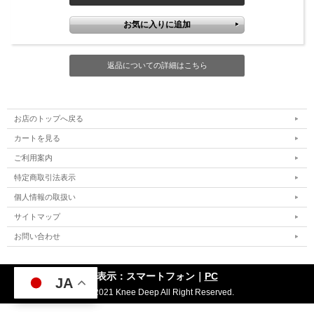
返品についての詳細はこちら
お店のトップへ戻る
カートを見る
ご利用案内
特定商取引法表示
個人情報の取扱い
サイトマップ
お問い合わせ
表示：スマートフォン｜
PC
JA
JA
(C) 2021 Knee Deep All Right Reserved.