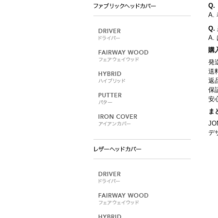
Q
A
Q
A
購
発
送
返
保
安
ま
J
デ