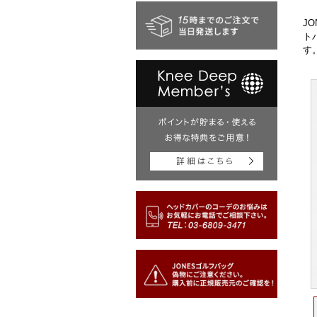
J
ト
す