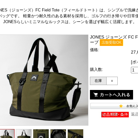
ONES（ジョーンズ）FC Field Tote（フィールドトート）は、シンプル
バッグです。 軽量かつ耐久性のある素材を採用し、ゴルフの行き帰りや日常
。 JONESらしいミニマルなルックスは、シーンを選ばず幅広く活躍します。
JONES ジョーンズ FC Fi
ーブ
店舗受取OK
価格:
27
[ポ
購入数:
在庫
○
返