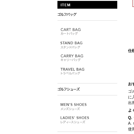
仕
お
ゴ
に
出
よ
Q
A
使