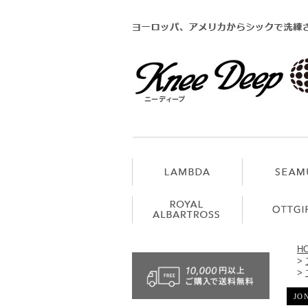
H
>
>
JO