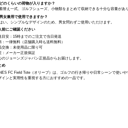
. どのくらいの荷物が入りますか？
. 着替え一式、ゴルフシューズ、小物類をまとめて収納できる十分な容量があ
. 男女兼用で使用できますか？
. はい。シンプルなデザインのため、男女問わずご使用いただけます。
入前にご確認ください
送目安：15時までのご注文で当日発送
料：一律無料（店舗購入時も送料無料）
品交換：未使用品に限り可
証：メーカー正規保証
心のジョーンズジャパン正規品からお届けします。
とめ
ONES FC Field Tote（オリーブ）は、ゴルフの行き帰りや日常シーンで
ザインと実用性を重視する方におすすめの一品です。