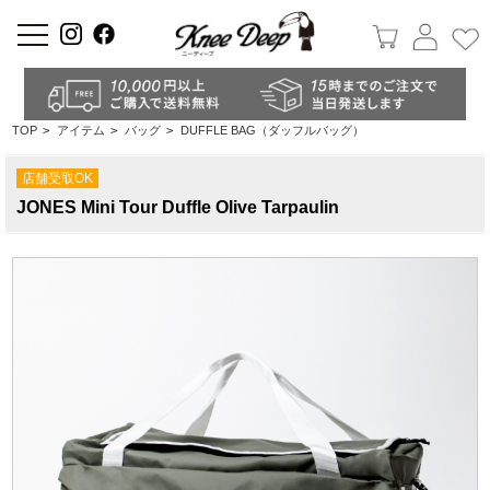
a
TOP
>
アイテム
>
バッグ
>
DUFFLE BAG（ダッフルバッグ）
店舗受取OK
JONES Mini Tour Duffle Olive Tarpaulin