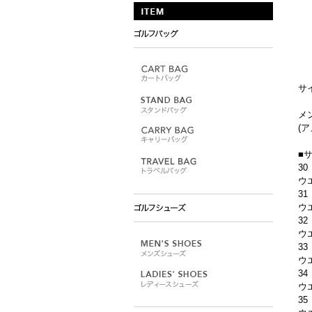
サ
メ
(ア
■
30
ウエ
31
ウエ
32
ウエ
33
ウエ
34
ウエ
35