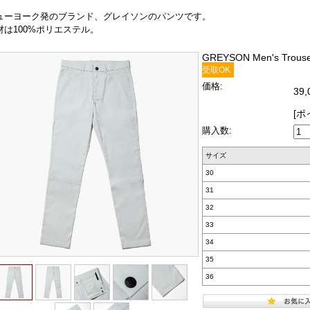
ューヨーク発のブランド、グレイソンのパンツです。
材は100%ポリエステル。
GREYSON Men's Trouser
受取OK
価格:
39
[ポ
購入数:
サイズ
30
31
32
33
34
35
36