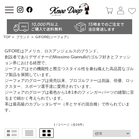
a
TOP
>
ブランド
>
G/FORE(ジーフォア）
G/FOREはアメリカ、ロスアンジェルスのブランド。
創設者でありデザイナーのMossimo Giannulliのゴルフ好きとファッシ
ョン界における経歴で、
ジーフォアはその機能性と際立つスタイル性を兼ね備えた高品質なゴル
フ製品を展開しています。
ジーフォアのグローブは発売以来、プロゴルファーは勿論、俳優、ロッ
クスター、スポーツ選手達に愛用されています。
ジーフォアのグローブは着色から1本1本のフィンガーパーツの縫製に至
るまで細かく考えられています。
革は最高級のカブレッタレザー（羊とヤギの混合種）で作られていま
す。
1 / 1ページ
（全24件）